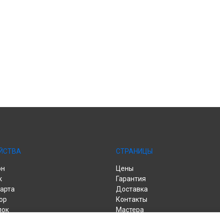
ЙСТВА
СТРАНИЦЫ
он
Цены
к
Гарантия
арта
Доставка
ор
Контакты
лок
Мастера