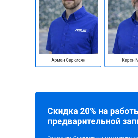
Арман Саркисян
Карен 
Скидка 20% на работ
предварительной зап