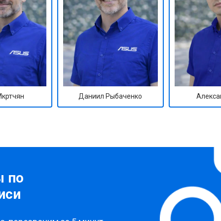
Мкртчян
Даниил Рыбаченко
Алекса
ы по
иси