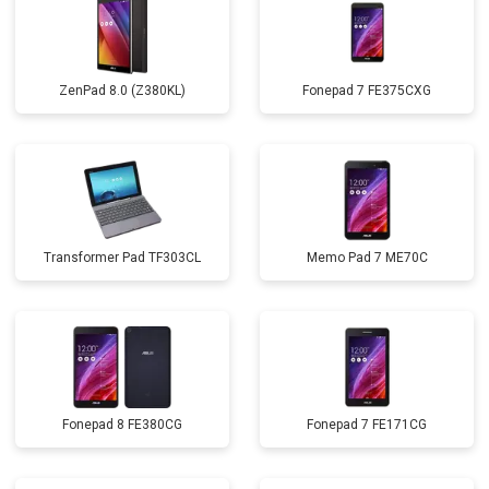
ZenPad 8.0 (Z380KL)
Fonepad 7 FE375CXG
Transformer Pad TF303CL
Memo Pad 7 ME70C
Fonepad 8 FE380CG
Fonepad 7 FE171CG