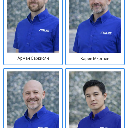
Арман Саркисян
Карен Мкртчян