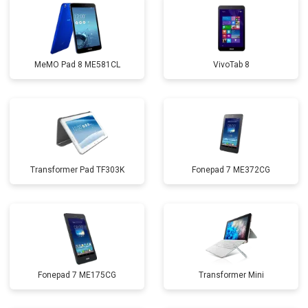
MeMO Pad 8 ME581CL
VivoTab 8
Transformer Pad TF303K
Fonepad 7 ME372CG
Fonepad 7 ME175CG
Transformer Mini