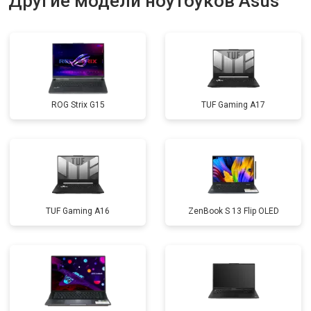
Другие модели ноутбуков Asus
Замена матрицы
от 2300 ₽
Заказать
Замена Wi-Fi
от 2200 ₽
Заказать
Ремонт цепи питания
от 3500 ₽
Заказать
ROG Strix G15
TUF Gaming A17
Замена USB порта
от 2200 ₽
Заказать
Замена звуковой карты
от 1700 ₽
Заказать
Замена кулера
от 2600 ₽
Заказать
Замена микрофона
от 2600 ₽
Заказать
TUF Gaming A16
ZenBook S 13 Flip OLED
Замена оперативной памяти
от 1100 ₽
Заказать
Прошивка BIOS
от 1500 ₽
Заказать
Замена северного моста
от 3500 ₽
Заказать
Ремонт петель
от 3990 ₽
Заказать