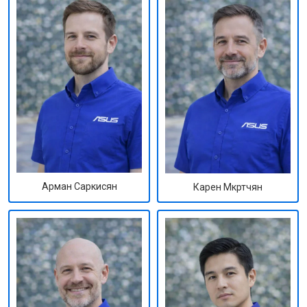
Арман Саркисян
Карен Мкртчян