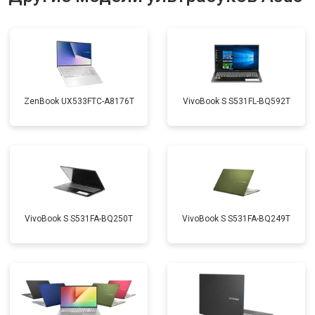
Замена материнской платы
от 2750 ₽
Заказать
Замена жесткого диска HDD/SSD
от 1450 ₽
Заказать
ZenBook UX533FTC-A8176T
VivoBook S S531FL-BQ592T
VivoBook S S531FA-BQ250T
VivoBook S S531FA-BQ249T