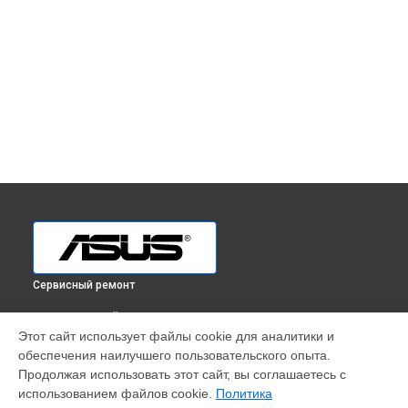
Сервисный ремонт
ВЫБЕРИ СВОЙ ГОРОД
Этот сайт использует файлы cookie для аналитики и
Ремонт ультрабука ZenBook Pro Duo UX581GV-H2002T Asus
обеспечения наилучшего пользовательского опыта.
в
Краснодаре
Продолжая использовать этот сайт, вы соглашаетесь с
Ремонт ультрабука ZenBook Pro Duo UX581GV-H2002T Asus
использованием файлов cookie.
Политика
в
Ростове-на-Дону