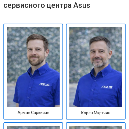
сервисного центра Asus
Арман Саркисян
Карен Мкртчян