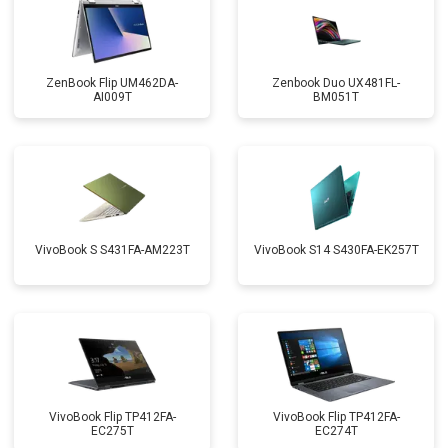
ZenBook Flip UM462DA-
Zenbook Duo UX481FL-
AI009T
BM051T
VivoBook S S431FA-AM223T
VivoBook S14 S430FA-EK257T
VivoBook Flip TP412FA-
VivoBook Flip TP412FA-
EC275T
EC274T