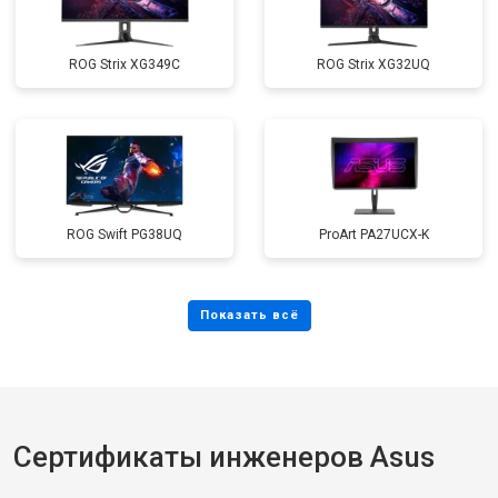
ROG Strix XG349C
ROG Strix XG32UQ
ROG Swift PG38UQ
ProArt PA27UCX-K
Сертификаты инженеров Asus