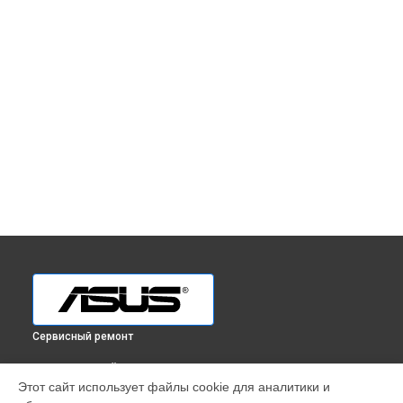
Сервисный ремонт
ВЫБЕРИ СВОЙ ГОРОД
Этот сайт использует файлы cookie для аналитики и
Ремонт монитора ROG Strix XG279Q [90LM05D0-B01370]