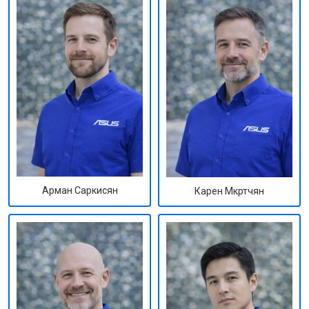
Арман Саркисян
Карен Мкртчян