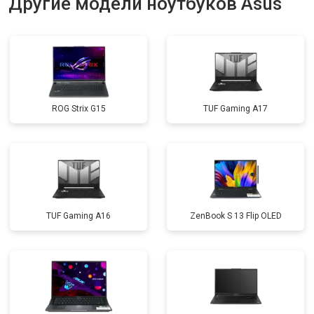
Другие модели ноутбуков Asus
Замена матрицы
от 2300 ₽
Заказать
Замена Wi-Fi
от 2200 ₽
Заказать
Ремонт цепи питания
от 3500 ₽
Заказать
ROG Strix G15
TUF Gaming A17
Замена USB порта
от 2200 ₽
Заказать
Замена звуковой карты
от 1700 ₽
Заказать
Замена кулера
от 2600 ₽
Заказать
Замена микрофона
от 2600 ₽
Заказать
TUF Gaming A16
ZenBook S 13 Flip OLED
Замена оперативной памяти
от 1100 ₽
Заказать
Прошивка BIOS
от 1500 ₽
Заказать
Замена северного моста
от 3500 ₽
Заказать
Ремонт петель
от 3990 ₽
Заказать