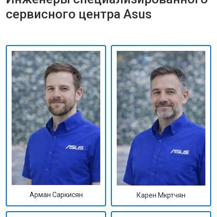
сервисного центра Asus
Арман Саркисян
Карен Мкртчян